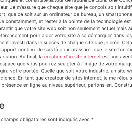
ifiques et construite autour de l’audience cible. Une Conce
r. Je m’assure que chaque site que je conçois soit intuitif,
fort, que ce soit sur un ordinateur de bureau, un smartphon
onstamment, et rester à la pointe de la technologie est ess
arantir que votre site web soit non seulement actuel mais 
référencement pour aider votre site à se démarquer dans le
ment investi dans le succès de chaque site que je crée. Cel
pport continu. Je suis là pour m’assurer que le site foncti
olution. Au final, la
création d’un site internet
est une avent
n espace que vous pourrez sculpter à l’image de votre marq
argira votre portée. Quelle que soit votre industrie, un site
ience. En tant que créateur de sites internet, je me réjouis 
re présence en ligne au niveau supérieur, parlons-en. Constru
e
 champs obligatoires sont indiqués avec
*